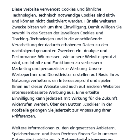
Diese Website verwendet Cookies und ähnliche
open
Technologien. Technisch notwendige Cookies sind aktiv
menu
und können nicht deaktiviert werden. Für alle weiteren
KONTAKT
Zwecke bitten wir um Ihre Einwilligung. Damit willigen Sie
sowohl in das Setzen der jeweiligen Cookies und
Tracking-Technologien und in die anschließende
PROBEFAHRT
Verarbeitung der dadurch erhobenen Daten zu den
nachfolgend genannten Zwecken ein: Analyse und
Performance: Wir messen, wie unsere Website genutzt
wird, um Inhalte und Funktionen zu verbessern.
Marketing und personalisierte Werbung: Unsere
Werbepartner und Dienstleister erstellen auf Basis Ihres
Nutzungsverhaltens ein Interessenprofil und spielen
Ihnen auf dieser Website und auch auf anderen Websites
PBV Nutzfahrzeuge
interessenbasierte Werbung aus. Eine erteilte
Einwilligung kann jederzeit mit Wirkung für die Zukunft
widerrufen werden. Über den Button „Cookies“ in der
Modelle
Kopfzeile gelangen Sie jederzeit zur Anpassung Ihrer
Präferenzen.
Business
Weitere Informationen zu den eingesetzten Anbietern,
Speicherdauern und Ihren Rechten finden Sie in unserer
Datenschutzerklärung.
> Datenschutz
> Impressum